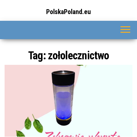
Przejdź
do
PolskaPoland.eu
treści
Tag:
zołolecznictwo