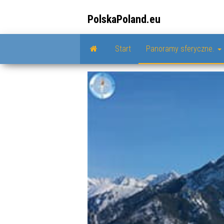
Przejdź
do
PolskaPoland.eu
treści
Start
Panoramy sferyczne.