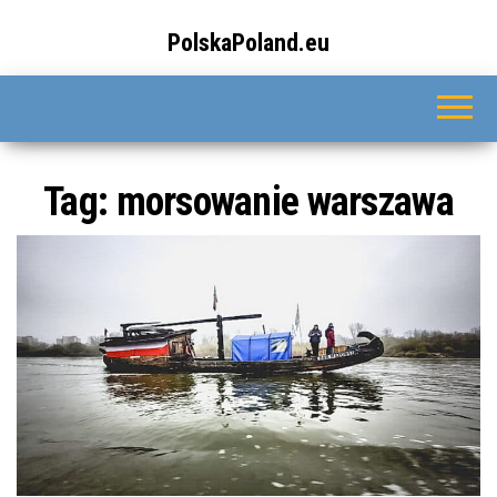
Przejdź
do
PolskaPoland.eu
treści
Tag:
morsowanie warszawa